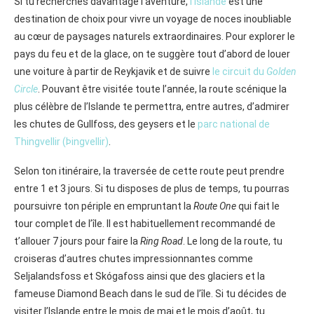
Si tu recherches davantage l’aventure,
l’Islande
est une
destination de choix pour vivre un voyage de noces inoubliable
au cœur de paysages naturels extraordinaires. Pour explorer le
pays du feu et de la glace, on te suggère tout d’abord de louer
une voiture à partir de Reykjavik et de suivre
le circuit du
Golden
Circle
. Pouvant être visitée toute l’année, la route scénique la
plus célèbre de l’Islande te permettra, entre autres, d’admirer
les chutes de Gullfoss, des geysers et le
parc national de
Thingvellir (Þingvellir)
.
Selon ton itinéraire, la traversée de cette route peut prendre
entre 1 et 3 jours. Si tu disposes de plus de temps, tu pourras
poursuivre ton périple en empruntant la
Route One
qui fait le
tour complet de l’île. Il est habituellement recommandé de
t’allouer 7 jours pour faire la
Ring Road
. Le long de la route, tu
croiseras d’autres chutes impressionnantes comme
Seljalandsfoss et Skógafoss ainsi que des glaciers et la
fameuse Diamond Beach dans le sud de l’île. Si tu décides de
visiter l’Islande entre le mois de mai et le mois d’août, tu