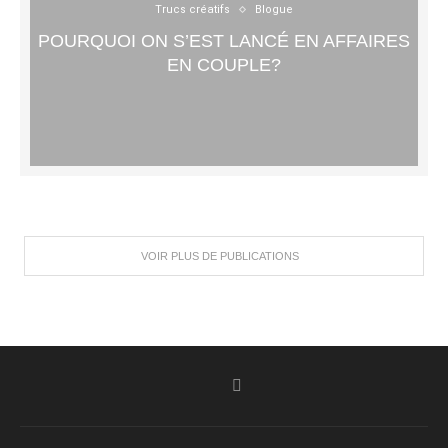
Trucs créatifs
Blogue
POURQUOI ON S’EST LANCÉ EN AFFAIRES
EN COUPLE?
VOIR PLUS DE PUBLICATIONS