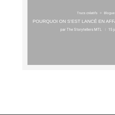
Trucs créatifs
Blogue
POURQUOI ON S’EST LANCÉ EN AFF
par
The Storytellers MTL
15 j