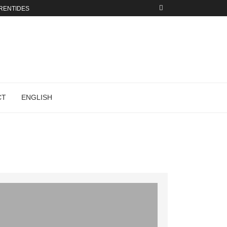
URENTIDES
CT
ENGLISH