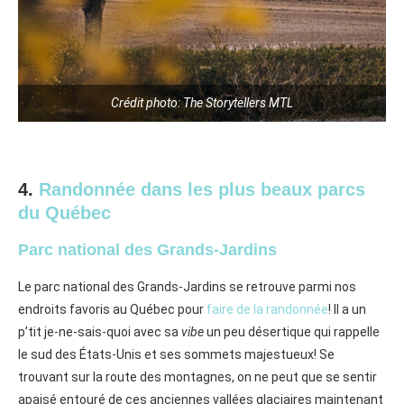
Crédit photo: The Storytellers MTL
4.
Randonnée dans les plus beaux parcs
du Québec
Parc national des Grands-Jardins
Le parc national des Grands-Jardins se retrouve parmi nos
endroits favoris au Québec pour
faire de la randonnée
! Il a un
p’tit je-ne-sais-quoi avec sa
vibe
un peu désertique qui rappelle
le sud des États-Unis ⁠et ses sommets majestueux! Se
trouvant sur la route des montagnes, on ne peut que se sentir
apaisé entouré de ces anciennes vallées glaciaires maintenant