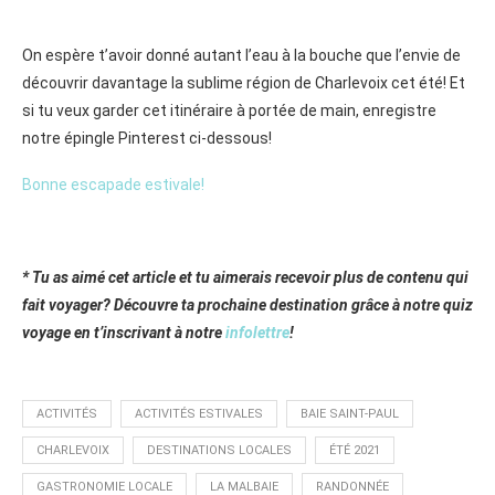
On espère t’avoir donné autant l’eau à la bouche que l’envie de
découvrir davantage la sublime région de Charlevoix cet été! Et
si tu veux garder cet itinéraire à portée de main, enregistre
notre épingle Pinterest ci-dessous!
Bonne escapade estivale!
* Tu as aimé cet article et tu aimerais recevoir plus de contenu qui
fait voyager? Découvre ta prochaine destination grâce à notre quiz
voyage en t’inscrivant à notre
infolettre
!
ACTIVITÉS
ACTIVITÉS ESTIVALES
BAIE SAINT-PAUL
CHARLEVOIX
DESTINATIONS LOCALES
ÉTÉ 2021
GASTRONOMIE LOCALE
LA MALBAIE
RANDONNÉE